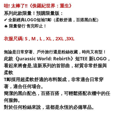
哇! 太棒了!!《侏羅紀世界：重生》
系列此款限量！預購限量版：
✔ 全新經典LOGO短袖T卹（柔軟舒適，百搭黑白配）
🔥
限量發行
售完即止！
衣服尺碼: S , M , L , XL , 2XL ,3XL
無論是日常穿著、戶外旅行還是粉絲收藏，時尚又有型！
此款《
Jurassic World: Rebirth
》短TEE 新LOGO，
看起來將會是,這新系列的首部曲，材質非常舒服與
柔軟
T卹採用超柔軟舒適的布料製成，非常適合日常穿
著，適合任何場合
。
簡潔的黑白配色，百搭百搭，可輕鬆搭配衣櫃中的任
何服飾
。
對於任何粉絲來說，這都是永恆的必備單品。