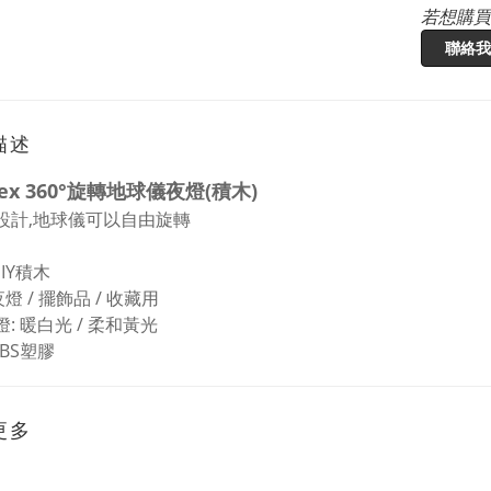
若想購買
聯絡我
描述
ex 360°旋轉地球儀夜燈(積木)
燈設計,地球儀可以自由旋轉
DIY積木
夜燈 / 擺飾品 / 收藏用
燈: 暖白光 / 柔和黃光
ABS塑膠
更多