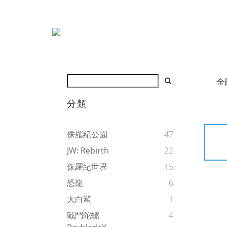
全
分類
侏羅紀公園
47
JW: Rebirth
22
侏羅紀世界
15
恐龍
6
大白鯊
1
戰鬥陀螺
4