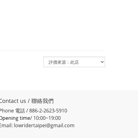
Contact us / 聯絡我們
P
hone
電話 / 886-2-2623-5910
Opening time
/ 10:00~19:00
Email: lowridertaipei@gmail.com