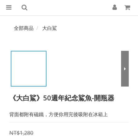
全部商品
大白鯊
《大白鯊》50週年紀念鯊魚-開瓶器
背面都附有磁鐵，方便你用完後吸附在冰箱上
NT$1,280