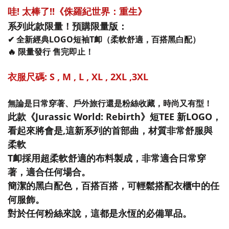
哇! 太棒了!!《侏羅紀世界：重生》
系列此款限量！預購限量版：
✔ 全新經典LOGO短袖T卹（柔軟舒適，百搭黑白配）
🔥
限量發行
售完即止！
衣服尺碼: S , M , L , XL , 2XL ,3XL
無論是日常穿著、戶外旅行還是粉絲收藏，時尚又有型！
此款《
Jurassic World: Rebirth
》短TEE 新LOGO，
看起來將會是,這新系列的首部曲，材質非常舒服與
柔軟
T卹採用超柔軟舒適的布料製成，非常適合日常穿
著，適合任何場合
。
簡潔的黑白配色，百搭百搭，可輕鬆搭配衣櫃中的任
何服飾
。
對於任何粉絲來說，這都是永恆的必備單品。