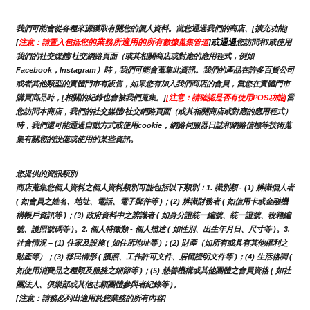
我們可能會從各種來源獲取有關您的個人資料。當您通過我們的商店、[擴充功能]
您的業務所適用的所有
或通過
[
注意：請置入包括
數據蒐集管道
]
您訪問和/或使用
我們的社交媒體/社交網路頁面（或其相關商店或對應的應用程式，例如
Facebook，Instagram）時，我們可能會蒐集此資訊。我們的產品在許多百貨公司
或者其他類型的實體門市有販售，如果您有加入我們商店的會員，當您在實體門市
購買商品時，[相關的紀錄也會被我們蒐集。]
[注意：請確認是否有使用POS功能]
當
您訪問本商店，我們的社交媒體/社交網路頁面（或其相關商店或對應的應用程式）
時，我們還可能通過自動方式或使用cookie，網路伺服器日誌和網路信標等技術蒐
集有關您的設備或使用的某些資訊。
您提供的資訊類別
商店蒐集您個人資料之個人資料類別可能包括以下類別：1. 識別類 - (1) 辨識個人者 
( 如會員之姓名、地址、電話、電子郵件等 )；(2) 辨識財務者 ( 如信用卡或金融機
構帳戶資訊等 )；(3) 政府資料中之辨識者 ( 如身分證統一編號、統一證號、稅籍編
號、護照號碼等 )。2. 個人特徵類 - 個人描述 ( 如性別、出生年月日、尺寸等 )。3.
社會情況 – (1) 住家及設施 ( 如住所地址等 )；(2) 財產（如所有或具有其他權利之
動產等）；(3) 移民情形 ( 護照、工作許可文件、居留證明文件等 )；(4) 生活格調 ( 
如使用消費品之種類及服務之細節等 )；(5) 慈善機構或其他團體之會員資格 ( 如社
團法人、俱樂部或其他志願團體參與者紀錄等 )。
[注意：請務必列出適用於您業務的所有內容]