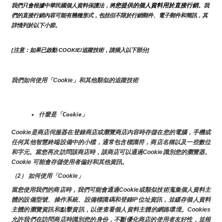
您提供的個人資料用於直接行銷
我們只會根據中華民國個人資料保護法，將
。我
們的直接行銷內容可能有幾種形式，包括但不限於行銷郵件、電子郵件和簡訊，其
詳情列於以下小節。
[注意：如果已啟動 COOKIE/追蹤技術，請插入以下部分]
我們如何使用「Cookie」和其他類似的追蹤技術
什麼是「Cookie」
Cookie是商店伺服器在登錄商店或瀏覽商店內容時存儲在您的電腦，手機或
任何其他智慧終端設備中的小檔，通常包含標識符，商店名稱以及一些數位
和字元。當您再次訪問該商店時，該商店可以通過Cookie識別您的瀏覽器。
Cookie 可能會存儲使用者偏好和其他資訊。
（2） 如何使用「Cookie」
當您使用我們的商店時，我們可能會通過Cookie或類似技術蒐集個人資料主
體的設備型號、操作系統、設備標識碼和登錄IP位址資訊，並緩存個人資料
主體的瀏覽資訊和點擊資訊，以便查看個人資料主體的網路環境。Cookies
允許我們在訪問商店時識別您的身份，不斷優化商店的使用者友好性，並根