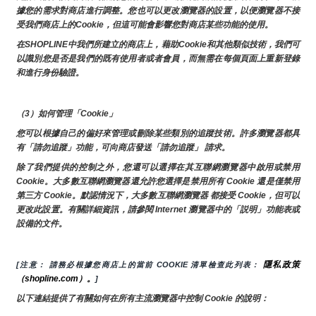
據您的需求對商店進行調整。您也可以更改瀏覽器的設置，以便瀏覽器不接
受我們商店上的Cookie，但這可能會影響您對商店某些功能的使用。
在SHOPLINE中我們所建立的商店上，藉助Cookie和其他類似技術，我們可
以識別您是否是我們的既有使用者或者會員，而無需在每個頁面上重新登錄
和進行身份驗證。
（3）如何管理「Cookie」
您可以根據自己的偏好來管理或刪除某些類別的追蹤技術。許多瀏覽器都具
有「請勿追蹤」功能，可向商店發送「請勿追蹤」 請求。
除了我們提供的控制之外，您還可以選擇在其互聯網瀏覽器中啟用或禁用
Cookie。大多數互聯網瀏覽器還允許您選擇是禁用所有 Cookie 還是僅禁用
第三方 Cookie。默認情況下，大多數互聯網瀏覽器 都接受 Cookie，但可以
更改此設置。有關詳細資訊，請參閱 Internet 瀏覽器中的「説明」功能表或
設備的文件。
隱私政策
[注意： 請務必根據您商店上的當前 COOKIE 清單檢查此列表： 
（shopline.com）。
]
以下連結提供了有關如何在所有主流瀏覽器中控制 Cookie 的說明：