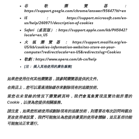
谷歌瀏覽器：
https://support.google.com/chrome/answer/95647?hl=en
IE：https://support.microsoft.com/en-
us/help/260971/description-of-cookies
Safari（桌面版）：https://support.apple.com/kb/PH5042?
locale=en_US
火狐瀏覽器：https://support.mozilla.org/en-
US/kb/cookies-information-websites-store-on-your-
computer?redirectlocale=en-US&redirectslug=Cookies
歌劇：https://www.opera.com/zh-cn/help
[注： 插入其他使用的廣告服務]
如果您使用任何其他瀏覽器，請參閱瀏覽器提供的文件。
在商店上，您可以通過清除緩存來刪除現有的追蹤技術。
當您在未登錄的情況下瀏覽網頁時，我們會蒐集實現流覽功能所需的
Cookie，以便為您提供相關服務。
請注意，如果您拒絕使用或刪除現有的追蹤技術，則需要在每次訪問時親自
更改使用者設置，我們可能無法為您提供優質的使用者體驗，並且某些功能
可能無法正常運行。