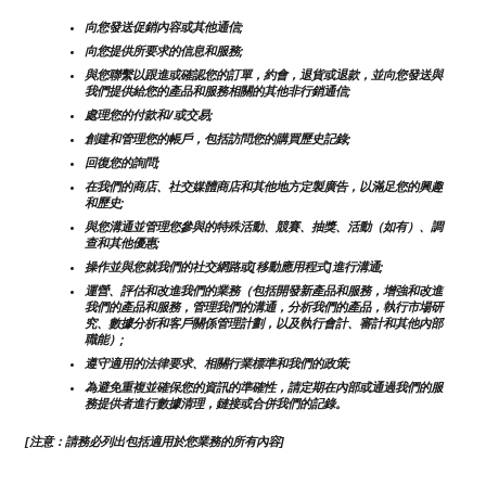
向您發送促銷內容或其他通信;
向您提供所要求的信息和服務;
與您聯繫以跟進或確認您的訂單，約會，退貨或退款，並向您發送與
我們提供給您的產品和服務相關的其他非行銷通信;
處理您的付款和/或交易;
創建和管理您的帳戶，包括訪問您的購買歷史記錄;
回復您的詢問;
在我們的商店、社交媒體商店和其他地方定製廣告，以滿足您的興趣
和歷史;
與您溝通並管理您參與的特殊活動、競賽、抽獎、活動（如有）、調
查和其他優惠;
操作並與您就我們的社交網路或[移動應用程式]進行溝通;
運營、評估和改進我們的業務（包括開發新產品和服務，增強和改進
我們的產品和服務，管理我們的溝通，分析我們的產品，執行市場研
究、數據分析和客戶關係管理計劃，以及執行會計、審計和其他內部
職能）;
遵守適用的法律要求、相關行業標準和我們的政策;
為避免重複並確保您的資訊的準確性，請定期在內部或通過我們的服
務提供者進行數據清理，鏈接或合併我們的記錄。
[注意：請務必列出包括適用於您業務的所有內容]