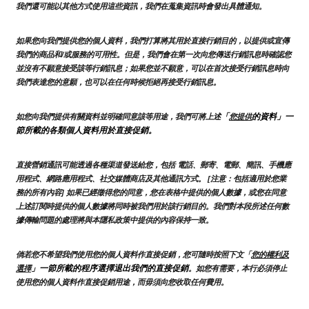
我們還可能以其他方式使用這些資訊，我們在蒐集資訊時會發出具體通知。
如果您向我們提供您的個人資料，我們打算將其用於直接行銷目的，以提供或宣傳
我們的商品和/或服務的可用性。但是，我們會在第一次向您傳送行銷訊息時確認您
並沒有不願意接受該等行銷訊息；如果您並不願意，可以在首次接受行銷訊息時向
我們表達您的意願，也可以在任何時候拒絕再接受行銷訊息。
「
的資料」一
如您向我們提供有關資料並明確同意該等用途，我們可將上述
您提供
節所載的各類個人資料用於直接促銷。
直接營銷通訊可能透過各種渠道發送給您，包括 電話、郵寄、電郵、簡訊、手機應
用程式、網路應用程式、社交媒體商店及其他通訊方式。 [注意：包括適用於您業
務的所有內容] 如果已經徵得您的同意，您在表格中提供的個人數據，或您在同意
上述訂閱時提供的個人數據將同時被我們用於該行銷目的。我們對本段所述任何數
據傳輸問題的處理將與本隱私政策中提供的內容保持一致。
倘若您不希望我們使用您的個人資料作直接促銷，您可隨時按照下文「
您的權利及
」一節所載的程序選擇退出我們的直接促銷
選擇
。如您有需要，本行必須停止
使用您的個人資料作直接促銷用途，而毋須向您收取任何費用。