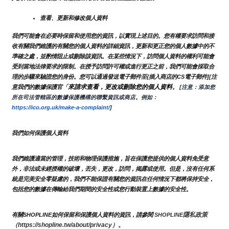
查看、更新和修改個人資料
我們可能會在必要時保留和使用您的資訊，以實現上述目的。您有權要求訪問和接
收有關我們維護的有關您的個人資料的詳細資訊，更新和更正您的個人數據中的不
準確之處，並酌情阻止或刪除該資訊。在某些情況下，訪問個人資料的權利可能會
受到當地法律要求的限制。在授予訪問許可權或進行更正之前，我們可能會採取合
理的步驟來驗證您的身份。您可以通過發送電子郵件至{插入商店的CS電子郵件][注
來請求查看，更改或刪除您的個人資料
意我們的數據保護官「
。
 [注意：添加您
所在司法管轄區的數據保護機構的聯繫資訊或商店。例如：
https://ico.org.uk/make-a-complaint/
]
我們如何保護個人資料
我們維護適當的管理，技術和物理保護措施，旨在保護您提供的個人資料免受意
外，非法或未經授權的破壞，丟失，更改，訪問，揭露或使用。但是，沒有任何系
統是完美安全零疑慮的，我們不能保證有關您的資訊在任何情況下都將保持安全，
包括您的數據在傳輸給我們期間的安全性或您行動裝置上數據的安全性。
隱私政策 
有關SHOPLINE如何保留和保護個人資料的資訊，請參閱 
SHOPLINE
（https://shopline.tw/about/privacy）。 