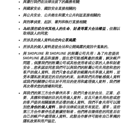
與履行我們在法律法規下的義務有關;
與國家安全、國防安全直接相關的;
與公共安全、公共衛生和重大公共利益直接相關的;
與刑事偵查、起訴、審判和執行直接相關;
為維護您
或任何其他人的生命、財產等重大合法權益
，但難以
取得該人的同意;
所涉及的個人資料由您
向公眾揭露
;
所涉及的個人資料是從合法和公開揭露的資訊中蒐集的。
與 SHOPLINE 和 SHOPLINE 的附屬公司共用：為了向您提供 
SHOPLINE 產品和服務，提出您可能感興趣的推薦，解決帳戶
問題，保護我們的附屬公司或其他使用者或公眾的人身和財產
安全，您承認並同意我們可以與我們的附屬公司共用您和您的
客戶的個人資料。我們只會在必要的範圍內共享個人資料，並
受本隱私政策規定的目的的約束。如果我們共用敏感個人資料
或我們的關聯公司出於不同目的使用和處理個人資料，我們將
再次尋求您的授權和同意。
與我們的第三方合作夥伴共享：我們只會出於合法、正當、必
要、具體和明確的目的共用個人資料，並且只會共用向您或您
的客戶提供相關服務所必需的個人資料。我們不會共用可以識
別您
身份的個人資料
，除非法律或法規另有規定。通常，這些
第三方合作夥伴也是數據控制者，他們將在徵得您的同意后在
自己的帳戶中處理個人資料。此類合作夥伴可能有自己單獨的
隱私政策和用戶協定。