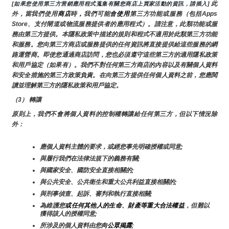
 此
[如果您使用第三方营銷應用程式蒐集有關您商店上買家活動的資訊，請插入]
外，當我們使用
商店
時
，
我們可能會
使用
第三方功能或服務（包括Apps 
Store、支付閘道或物流服務提供者的應用程式）。請注意，此類功能或服
務由第三方提供。本隱私政策中描述的規則和程式不適用於此類第三方功能
和服務。您向第三方商店或服務提供的任何資訊將直接提供給這些服務的網
路運營商。即使您通過商店訪問，您也必須遵守這些第三方的適用隱私政策
和用戶協定（如果有）。我們不對任何第三方商店的內容以及有關個人資料
和安全措施的第三方政策負責。在向第三方提供任何個人資料之前，您應閱
讀並理解第三方的隱私政策和用戶協定。
（3） 轉讓
原則上，我們不會將個人資料的控制權轉讓給任何第三方，但以下情況除
外：
應個人資料主體的要求，或經您事先明確授權或同意;
與履行我們在法律法規下的義務有關;
與國家安全、國防安全直接相關的;
與公共安全、公共衛生和重大公共利益直接相關的;
與刑事偵查、起訴、審判和執行直接相關;
為維護您
或任何其他人的生命、財產等重大合法權益
，但難以
獲得該人的授權同意;
所涉及的個人資料由您
向公眾揭露
;